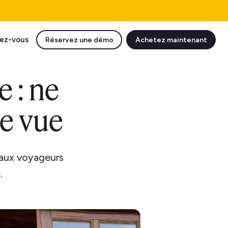
ez-vous
Réservez une démo
Achetez maintenant
e : ne
de vue
 aux voyageurs
.