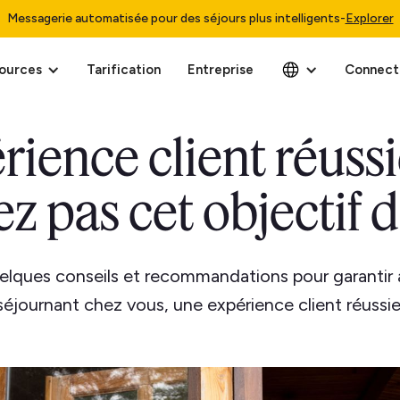
Messagerie automatisée pour des séjours plus intelligents
-
Explorer
ources
Tarification
Entreprise
Connect
ience client réussi
z pas cet objectif 
elques conseils et recommandations pour garantir
séjournant chez vous, une expérience client réussie