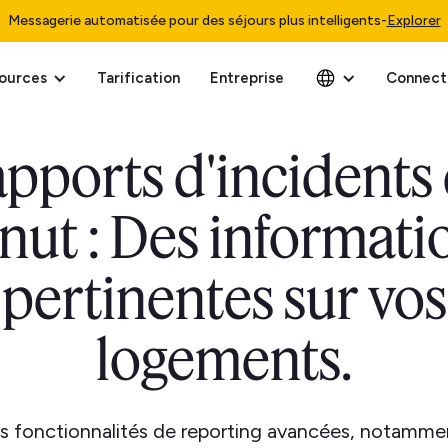
Messagerie automatisée pour des séjours plus intelligents
-
Explorer
ources
Tarification
Entreprise
Connect
pports d'incidents
nut : Des informati
pertinentes sur vos
logements.
 fonctionnalités de reporting avancées, notammen