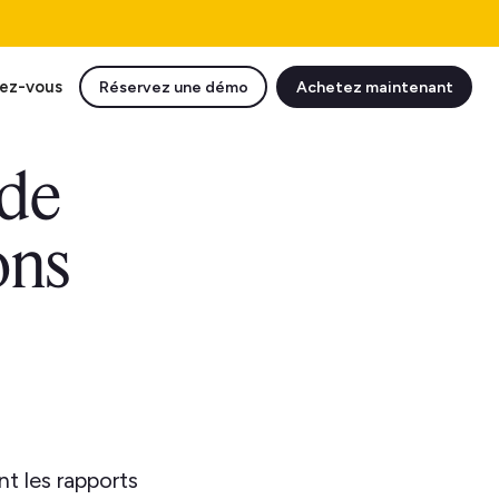
ez-vous
Réservez une démo
Achetez maintenant
 de
ons
t les rapports