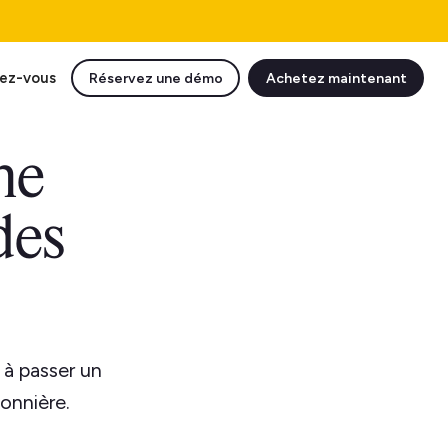
ez-vous
Réservez une démo
Achetez maintenant
ne
des
 à passer un
onnière.