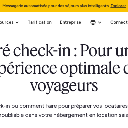
Messagerie automatisée pour des séjours plus intelligents
-
Explorer
ources
Tarification
Entreprise
Connect
ré check-in : Pour u
périence optimale 
voyageurs
k-in ou comment faire pour préparer vos locataires
inoubliable dans votre hébergement en location sais