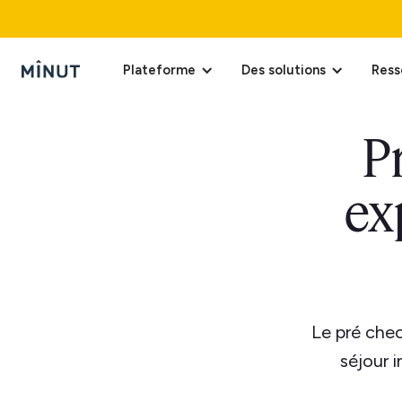
Plateforme
Des solutions
Ress
P
ex
Le pré chec
séjour 