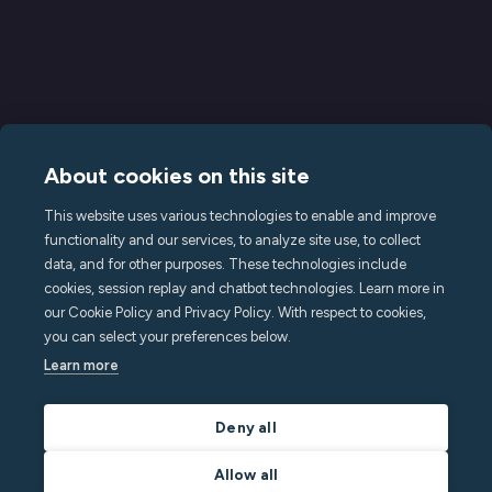
About cookies on this site
This website uses various technologies to enable and improve
Terms of Service
functionality and our services, to analyze site use, to collect
data, and for other purposes. These technologies include
Privacy Policy
cookies, session replay and chatbot technologies. Learn more in
Subscription Terms
our Cookie Policy and Privacy Policy. With respect to cookies,
you can select your preferences below.
Declaration of Conformity
Learn more
Accessibility Statement
Open source at Minut
Deny all
Allow all