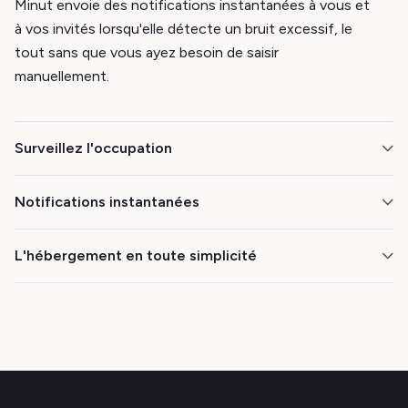
Minut envoie des notifications instantanées à vous et
à vos invités lorsqu'elle détecte un bruit excessif, le
tout sans que vous ayez besoin de saisir
manuellement.
Surveillez l'occupation
Minut surveille le nombre d'appareils présents dans
Notifications instantanées
votre annonce et vous alerte s'il augmente, vous
informant ainsi des éventuelles surcharges et des
Découvrez à quel moment une détection est
L'hébergement en toute simplicité
fêtes.
effectuée afin de pouvoir intervenir immédiatement.
Un seul message texte suffit pour résoudre un
problème dans 94 % des cas. Automatisez la
communication avec vos clients et observez le bruit
disparaître.