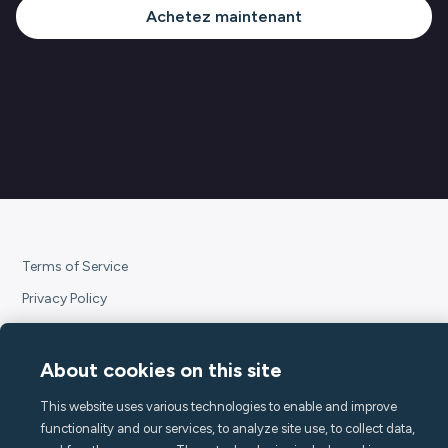
Achetez maintenant
Terms of Service
Privacy Policy
Subscription Terms
Declaration of Conformity
About cookies on this site
Accessibility Statement
This website uses various technologies to enable and improve
Open source at Minut
functionality and our services, to analyze site use, to collect data,