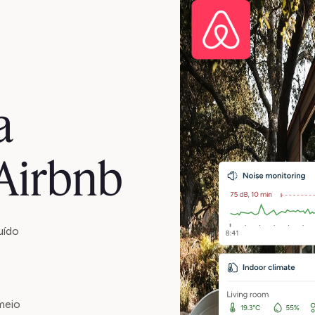
a
 Airbnb
uído
meio