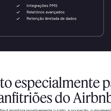
Integrações PMS
Relatórios avançados
Retenção ilimitada de dados
ito especialmente p
anfitriões do Airbn
inut monitora proativamente o ruído, a ocupação, o movimen