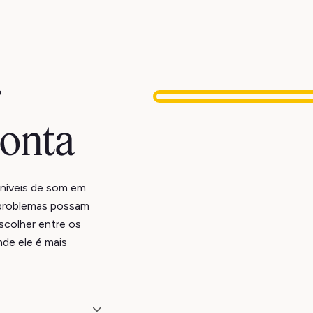
or
ponta
 níveis de som em
r problemas possam
scolher entre os
nde ele é mais