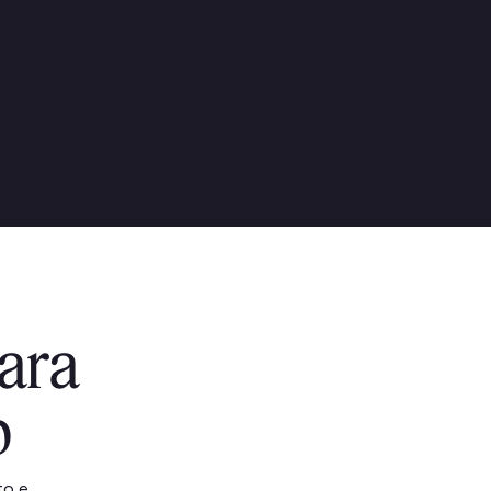
ara
b
to e