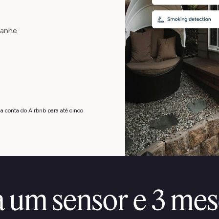
ganhe
a conta do Airbnb para até cinco
um sensor e 3 mese