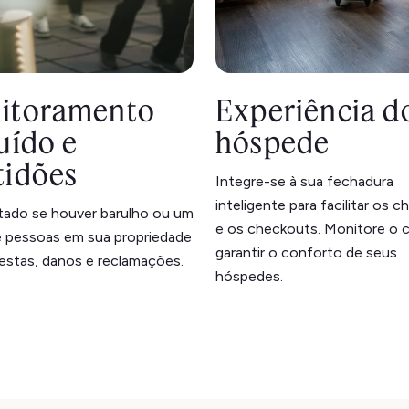
itoramento
Experiência d
uído e
hóspede
tidões
Integre-se à sua fechadura
inteligente para facilitar os c
rtado se houver barulho ou um
e os checkouts. Monitore o c
 pessoas em sua propriedade
garantir o conforto de seus
festas, danos e reclamações.
hóspedes.