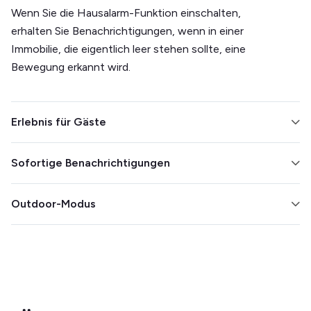
Wenn Sie die Hausalarm-Funktion einschalten,
erhalten Sie Benachrichtigungen, wenn in einer
Immobilie, die eigentlich leer stehen sollte, eine
Bewegung erkannt wird.
Erlebnis für Gäste
Integrieren Sie es in Ihr Smart Lock, um das Ein- und
Sofortige Benachrichtigungen
Auschecken zu vereinfachen. Verfolgen Sie das Klima,
um den Komfort Ihrer Gäste zu gewährleisten.
Finden Sie heraus, wann eine Erkennung erfolgt, damit
Outdoor-Modus
Sie sofort eingreifen können.
Machen Sie sich keine Sorgen mehr über Partys im
Freien, indem Sie den Minut-Sensor draußen
platzieren. Er ist wetterfest und kann Windgeräusche
herausfiltern.