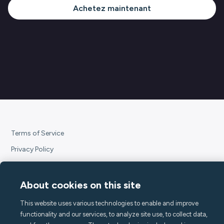
Achetez maintenant
Terms of Service
Privacy Policy
Subscription Terms
Declaration of Conformity
About cookies on this site
Accessibility Statement
This website uses various technologies to enable and improve
Open source at Minut
functionality and our services, to analyze site use, to collect data,