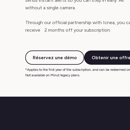
sends instant alerts so you can step in early. All
without a single camera.
Through our official partnership with Icnea, you c
receive 2 months off your subscription.
Réservez une démo
Obtenir une offr
*Applies to the first year of the subscription, and can be redeemed on 
Not available on Minut legacy plans.