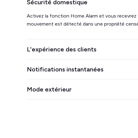
Sécurité domestique
Activez la fonction Home Alarm et vous recevrez d
mouvement est détecté dans une propriété censé
L'expérience des clients
Intégrez-le à votre serrure intelligente pour facilite
Notifications instantanées
enregistrements et les départs. Suivez la températ
le confort de vos clients.
Découvrez à quel moment une détection est effe
Mode extérieur
pouvoir intervenir immédiatement.
Éliminez les inquiétudes concernant les fêtes en pl
plaçant le capteur Minut à l'extérieur. Il est résista
intempéries et peut filtrer le bruit du vent.