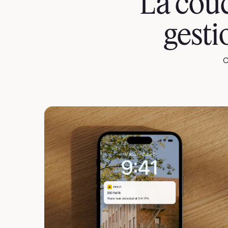
La couc
gesti
C