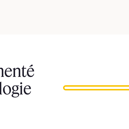
menté
logie