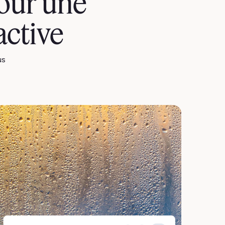
pour une
active
us