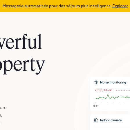
Messagerie automatisée pour des séjours plus intelligents
-
Explorer
erful
operty
ore
e,
n