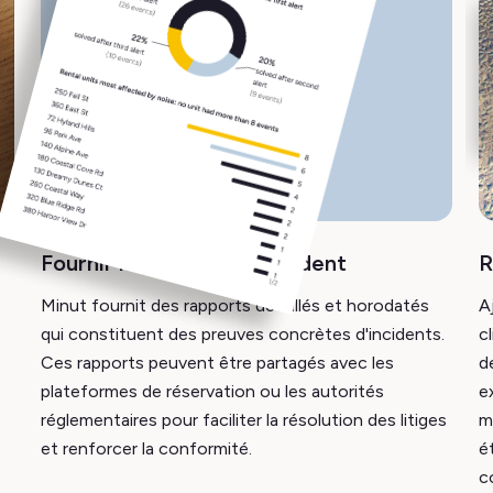
Fournir la preuve de l'incident
R
Minut fournit des rapports détaillés et horodatés
A
qui constituent des preuves concrètes d'incidents.
c
Ces rapports peuvent être partagés avec les
d
plateformes de réservation ou les autorités
e
réglementaires pour faciliter la résolution des litiges
m
et renforcer la conformité.
é
c