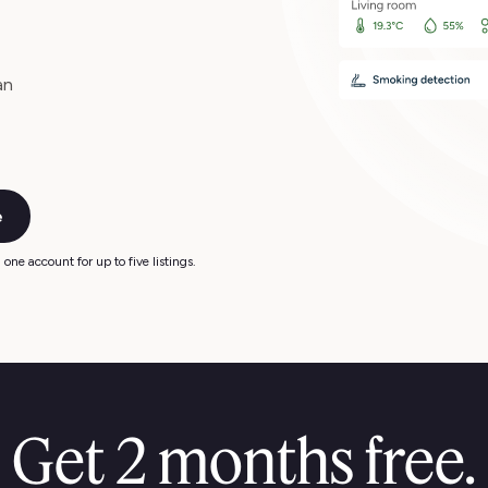
an
e
one account for up to five listings.
Get 2 months free.