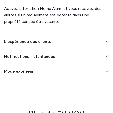
Activez la fonction Home Alarm et vous recevrez des
alertes si un mouvement est détecté dans une
propriété censée être vacante.
L'expérience des clients
Intégrez-le à votre serrure intelligente pour faciliter les
Notifications instantanées
enregistrements et les départs. Suivez la température
pour garantir le confort de vos clients.
Découvrez à quel moment une détection est
Mode extérieur
effectuée afin de pouvoir intervenir immédiatement.
Éliminez les inquiétudes concernant les fêtes en plein
air en plaçant le capteur Minut à l'extérieur. Il est
résistant aux intempéries et peut filtrer le bruit du
vent.