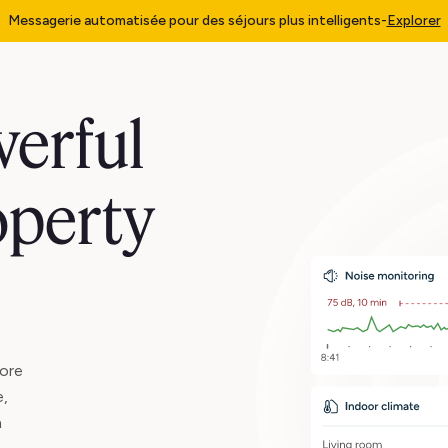
Messagerie automatisée pour des séjours plus intelligents
-
Explorer
erful
operty
ore
e,
n