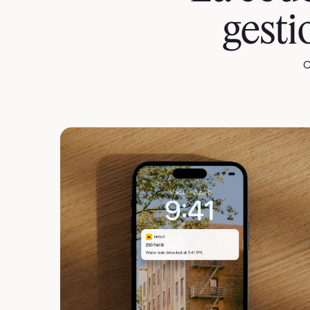
gesti
C