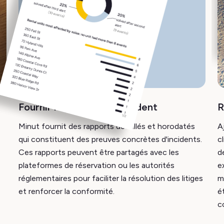
Fournir la preuve de l'incident
R
Minut fournit des rapports détaillés et horodatés
A
qui constituent des preuves concrètes d'incidents.
c
Ces rapports peuvent être partagés avec les
d
plateformes de réservation ou les autorités
e
réglementaires pour faciliter la résolution des litiges
m
et renforcer la conformité.
é
c