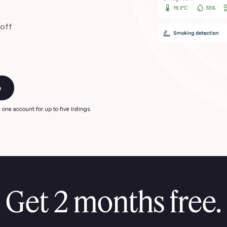
 off
e
one account for up to five listings.
Get 2 months free.