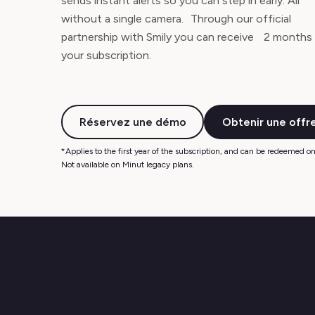
sends instant alerts so you can step in early. All
without a single camera. Through our official
partnership with Smily you can receive 2 months
your subscription.
Réservez une démo
Obtenir une offr
*Applies to the first year of the subscription, and can be redeemed on 
Not available on Minut legacy plans.