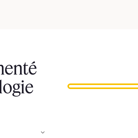
menté
logie