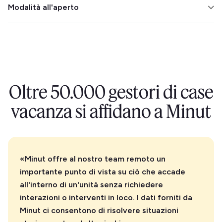
Modalità all'aperto
rilevamento, in modo da poter intervenire
immediatamente.
Elimina le preoccupazioni relative alle feste all'aperto
posizionando il sensore Minut all'esterno. È resistente
alle intemperie e in grado di filtrare il rumore del vento.
Oltre 50.000 gestori di case
vacanza si affidano a Minut
«Minut offre al nostro team remoto un
importante punto di vista su ciò che accade
all'interno di un'unità senza richiedere
interazioni o interventi in loco. I dati forniti da
Minut ci consentono di risolvere situazioni