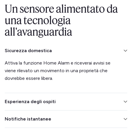
Un sensore alimentato da
una tecnologia
all'avanguardia
Sicurezza domestica
Attiva la funzione Home Alarm e riceverai avvisi se
viene rilevato un movimento in una proprietà che
dovrebbe essere libera.
Esperienza degli ospiti
Si integra con la tua serratura intelligente per facilitare
Notifiche istantanee
i check-in e i check-out. Monitora il clima per garantire
il comfort dei tuoi ospiti.
Scopri il momento in cui viene effettuato un