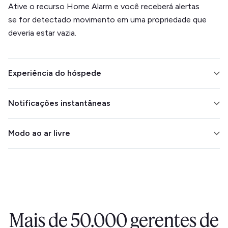
Ative o recurso Home Alarm e você receberá alertas
se for detectado movimento em uma propriedade que
deveria estar vazia.
Experiência do hóspede
Integre-se à sua fechadura inteligente para facilitar os
Notificações instantâneas
check-ins e os checkouts. Monitore o clima para
garantir o conforto de seus hóspedes.
Descubra o momento em que uma detecção é feita,
Modo ao ar livre
para que você possa intervir imediatamente.
Elimine as preocupações com festas ao ar livre
colocando o sensor Minut do lado de fora. É à prova
de intempéries e capaz de filtrar o ruído do vento.
Mais de 50.000 gerentes de