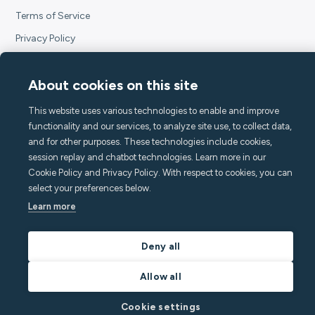
Terms of Service
Privacy Policy
Subscription Terms
About cookies on this site
Declaration of Conformity
Accessibility Statement
This website uses various technologies to enable and improve
functionality and our services, to analyze site use, to collect data,
Open source at Minut
and for other purposes. These technologies include cookies,
session replay and chatbot technologies. Learn more in our
Cookie Policy and Privacy Policy. With respect to cookies, you can
select your preferences below.
Learn more
Deny all
Allow all
Cookie settings