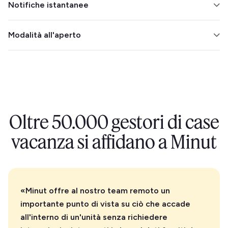
Notifiche istantanee
i check-in e i check-out. Monitora il clima per garantire
il comfort dei tuoi ospiti.
Scopri il momento in cui viene effettuato un
Modalità all'aperto
rilevamento, in modo da poter intervenire
immediatamente.
Elimina le preoccupazioni relative alle feste all'aperto
posizionando il sensore Minut all'esterno. È resistente
alle intemperie e in grado di filtrare il rumore del vento.
Oltre 50.000 gestori di case
vacanza si affidano a Minut
«Minut offre al nostro team remoto un
importante punto di vista su ciò che accade
all'interno di un'unità senza richiedere