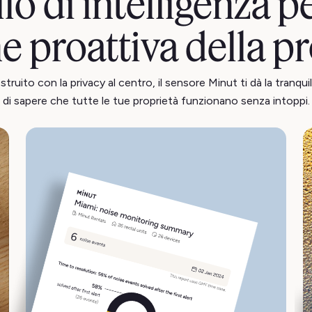
ello di intelligenza 
e proattiva della p
truito con la privacy al centro, il sensore Minut ti dà la tranquil
di sapere che tutte le tue proprietà funzionano senza intoppi.