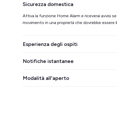
Sicurezza domestica
Attiva la funzione Home Alarm e riceverai avvisi se
movimento in una proprietà che dovrebbe essere li
Esperienza degli ospiti
Si integra con la tua serratura intelligente per facili
Notifiche istantanee
check-out. Monitora il clima per garantire il comfort
Scopri il momento in cui viene effettuato un rile
Modalità all'aperto
da poter intervenire immediatamente.
Elimina le preoccupazioni relative alle feste all'ap
il sensore Minut all'esterno. È resistente alle intem
di filtrare il rumore del vento.