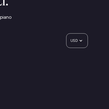
i.
 piano
USD