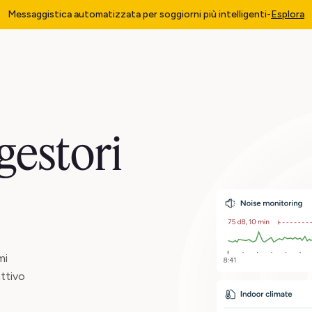
Messaggistica automatizzata per soggiorni più intelligenti
-
Esplora
gestori
mi
attivo