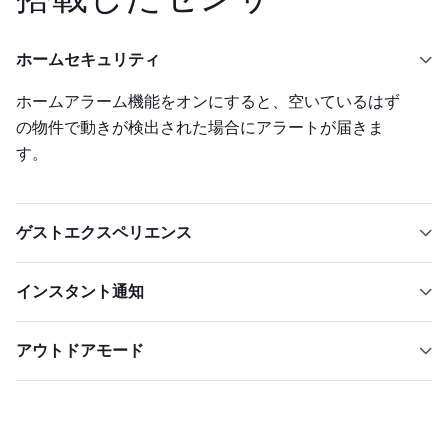
ホームセキュリティ
ホームアラーム機能をオンにすると、空いているはず
の物件で動きが検出された場合にアラートが届きま
す。
ゲストエクスペリエンス
スマートロックと統合すると、チェックインとチェッ
インスタント通知
クアウトが簡単になります。気候を追跡してゲストが
快適に過ごせるようにします。
検出が行われた瞬間を把握できるので、すぐに介入で
アウトドアモード
きます。
Minutセンサーを屋外に置くことで、屋外パーティー
の心配をなくしましょう。耐候性があり、風切り音を
遮断できます。