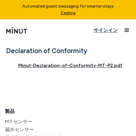
Automated guest messaging for smarter stays
Explore
サインイン
Declaration of Conformity
Minut-Declaration-of-Conformity-MT-P2.pdf
製品
M3 センサー
漏水センサー