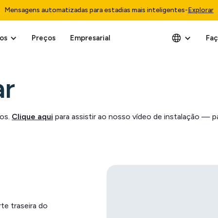
Mensagens automatizadas para estadias mais inteligentes
-
Explorar
os
Preços
Empresarial
Faç
r
nos.
Clique aqui
para assistir ao nosso vídeo de instalação — 
e traseira do