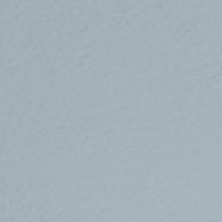
Se sua principal preocupação é o ruído, 
perfeito para instalar o sensor.
O Minut foi projetado para ser montad
monitoramento de ruído e movimento m
sensor a se misturar melhor, para que 
preocupar com o fato de seus convid
A bateria do Minut dura até 1 ano. Mas
preocupado em ter que desmontá-lo pa
também pode instalar o Minut na pared
lo permanentemente.