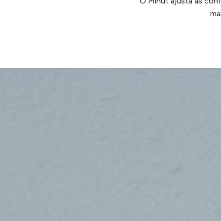
O Minut ajusta as conf
ma
Dentro de casa
Monitore o ruído interno, a ocupação, o movim
umidade.