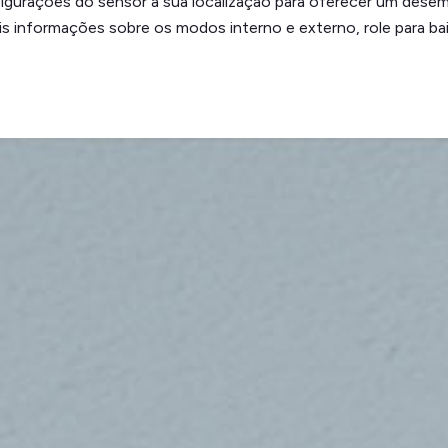
igurações do sensor à sua localização para oferecer um desem
is informações sobre os modos interno e externo, role para bai
ento, a temperatura e a