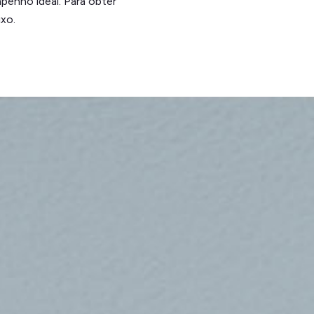
penho ideal. Para obter
xo.