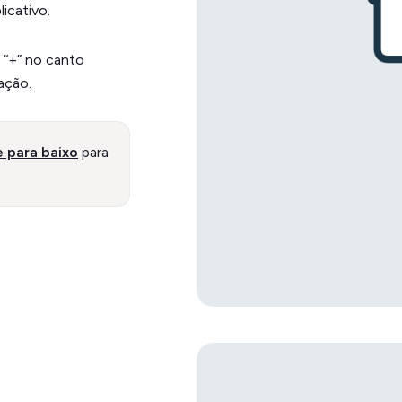
icativo.
 “+” no canto
lação.
e para baixo
para