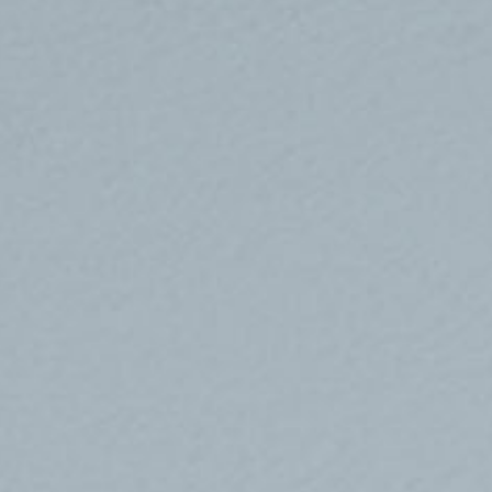
a sala de estar é o local
o no teto. Isso torna o
ais preciso e ajuda o
você não precise se
ados desconectá-lo.
 se você estiver
ra carregá-lo, você
e próxima à tomada e ligá-