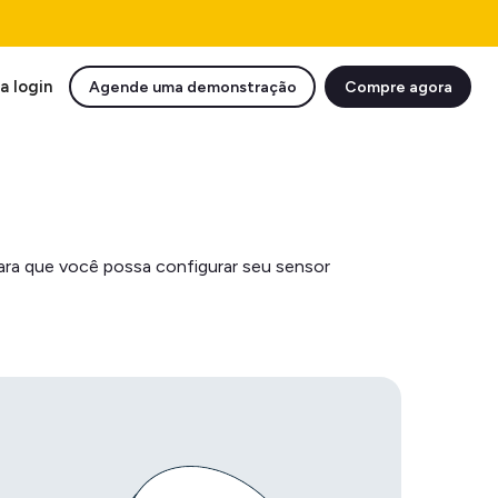
a login
Agende uma demonstração
Compre agora
para que você possa configurar seu sensor