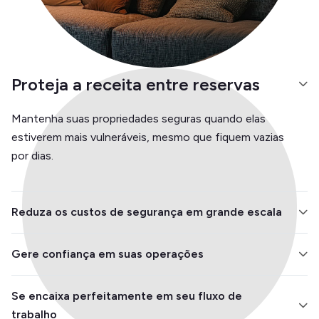
Proteja a receita entre reservas
Mantenha suas propriedades seguras quando elas
estiverem mais vulneráveis, mesmo que fiquem vazias
por dias.
Reduza os custos de segurança em grande escala
Evite instalar sistemas de alarme separados ou
Gere confiança em suas operações
contratar cheques locais. Um sensor, um aplicativo,
proteção total.
Ofereça tranquilidade aos proprietários da propriedade
Se encaixa perfeitamente em seu fluxo de
e aos hóspedes, provando que você leva a segurança
trabalho