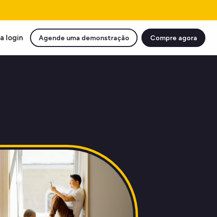
a login
Agende uma demonstração
Compre agora