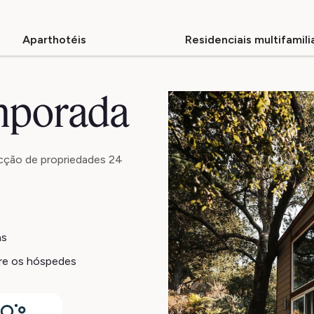
Aparthotéis
Residenciais multifamili
emporada
cção de propriedades 24
o
as
tre os hóspedes