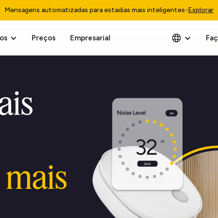
Mensagens automatizadas para estadias mais inteligentes
-
Explorar
os
Preços
Empresarial
Faç
ais
 mais