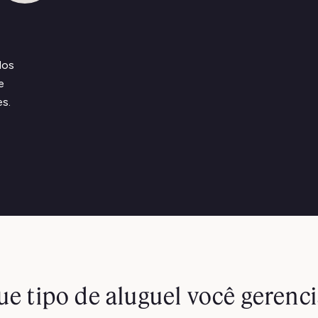
dos
e
es.
ue tipo de aluguel você gerenci