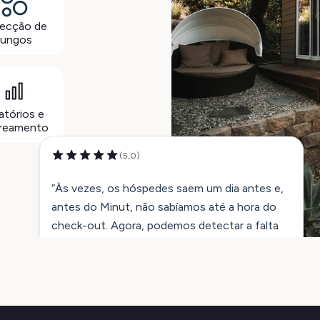
ecção de
fungos
atórios e
treamento
(5,0)
“Às vezes, os hóspedes saem um dia antes e,
antes do Minut, não sabíamos até a hora do
check-out. Agora, podemos detectar a falta
de atividade e começar a limpar mais cedo, o
que acelera a rotatividade e torna nossas
operações muito mais eficientes.”
Urs Möller, Berlin Apartments