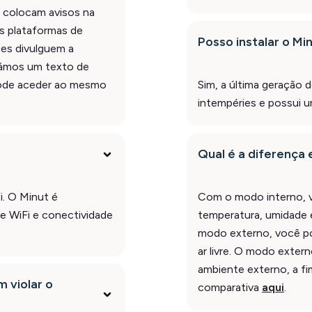
colocam avisos na
s plataformas de
Posso instalar o Min
iões divulguem a
riámos um texto de
pode aceder ao mesmo
Sim, a última geração 
intempéries e possui 
Qual é a diferença
i. O Minut é
Com o modo interno, v
e WiFi e conectividade
temperatura, umidade
modo externo, você po
ar livre. O modo exter
ambiente externo, a fi
 violar o
comparativa
aqui
.