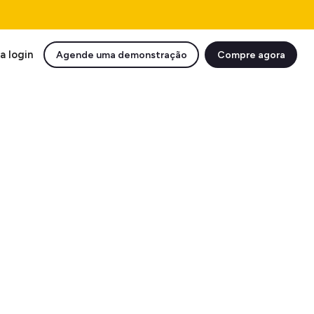
a login
Agende uma demonstração
Compre agora