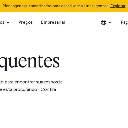
Mensagens automatizadas para estadias mais inteligentes
-
Explorar
os
Preços
Empresarial
Faç
equentes
o para encontrar sua resposta.
 está procurando? Confira