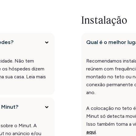
Instalação
pedes?
Qual é o melhor lug
cidade. Não tem
Recomendamos instala
e os hóspedes dizem
reúnem com frequência
na sua casa. Leia mais
montado no teto ou na
conexão permanente ou
ano.
 Minut?
A colocação no teto é
Minut só detecta mov
Isso também torna a vio
sobre o Minut. A
aqui
.
nut no anúncio e/ou