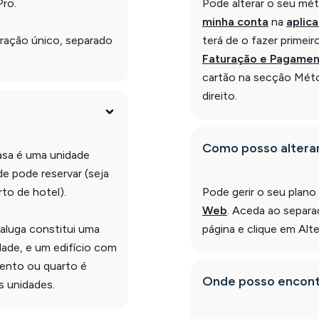
Pro.
Pode alterar o seu m
minha conta
na
aplic
ração único, separado
terá de o fazer primeir
Faturação e Pagame
cartão na secção Mét
direito.
Como posso altera
asa é uma unidade
e pode reservar (seja
to de hotel).
Pode gerir o seu plan
Web
. Aceda ao separ
luga constitui uma
página e clique em Alte
dade, e um edifício com
mento ou quarto é
Onde posso encontr
s unidades.