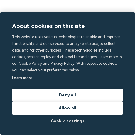
Productos
About cookies on this site
Sensor M3
This website uses various technologies to enable and improve
Sensor de fugas de agua
functionality and our services, to analyze site use, to collect
Kit de montaje cableado
data, and for other purposes. These technologies include
Puerta de enlace celular
cookies, session replay and chatbot technologies. Learn more in
our Cookie Policy and Privacy Policy. With respect to cookies,
Tareas
you can select your preferences below.
Mensajería
Learn more
Aplicación para invitados
Características
Deny all
Monitorización del ruido
Detección de multitudes
Allow all
Alarma doméstica
Cookie settings
Detección de tabaquismo
Clima interior