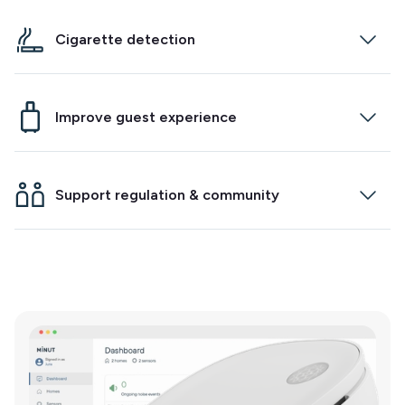
Our communication experts can reach out to
guests wherever they are in the world, and at any
Cigarette detection
time.
Minut will now alert you when cigarette smoke is
detected indoors. Just enable the feature on
Improve guest experience
your new generation sensor to start protecting
your home and community.
Integrate with your smart lock to make check-ins
and check-outs easier. Track temperature and
Support regulation & community
humidity to ensure your guests have a
comfortable stay.
Maintain community relationships at a regional
and property level. Fight false noise event claims
from neighbors.