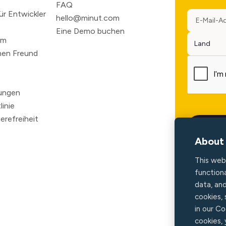
FAQ
r Entwickler
hello@minut.com
Eine Demo buchen
mm
nen Freund
ungen
inie
ierefreiheit
About 
This web
functiona
data, an
cookies,
in our Co
cookies,