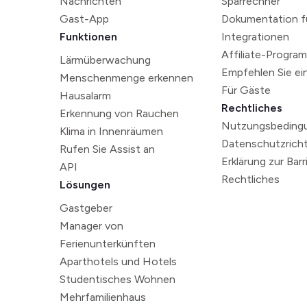
Nachrichten
Sparrechner
Gast-App
Dokumentation fü
Funktionen
Integrationen
Affiliate-Progra
Lärmüberwachung
Empfehlen Sie ei
Menschenmenge erkennen
Für Gäste
Hausalarm
Rechtliches
Erkennung von Rauchen
Nutzungsbeding
Klima in Innenräumen
Datenschutzrichtl
Rufen Sie Assist an
Erklärung zur Barr
API
Rechtliches
Lösungen
Gastgeber
Manager von
Ferienunterkünften
Aparthotels und Hotels
Studentisches Wohnen
Mehrfamilienhaus