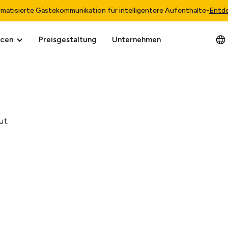
matisierte Gästekommunikation für intelligentere Aufenthalte
-
Entd
rcen
Preisgestaltung
Unternehmen
ut.