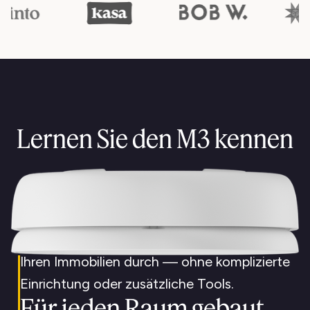
Proaktiv
nicht reaktiv
Lernen Sie den M3 kennen
Minut hilft dir, Probleme frühzeitig zu
erkennen, sodass dein Team weniger Zeit
damit verbringt, Brände zu löschen.
Skaliert mit Ihnen
Führen Sie die Installation schnell in allen
Ihren Immobilien durch — ohne komplizierte
Einrichtung oder zusätzliche Tools.
Für jeden Raum gebaut