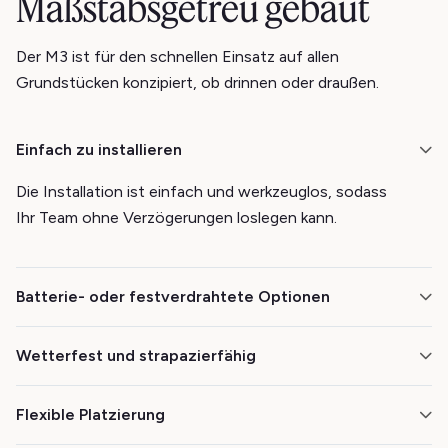
Maßstabsgetreu gebaut
Der M3 ist für den schnellen Einsatz auf allen
Grundstücken konzipiert, ob drinnen oder draußen.
Einfach zu installieren
Die Installation ist einfach und werkzeuglos, sodass
Ihr Team ohne Verzögerungen loslegen kann.
Batterie- oder festverdrahtete Optionen
Wählen Sie, was für Ihren Betrieb am besten geeignet
Wetterfest und strapazierfähig
ist. Der Akku hält mit einer einzigen Ladung bis zu 12
Monate.
Der M3 ist so gebaut, dass er unter allen Bedingungen
Flexible Platzierung
zuverlässig funktioniert, von Wohnräumen bis hin zu