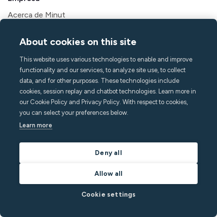
Acerca de Minut
Prensa y medios
Carreras
About cookies on this site
Contacto y soporte
This website uses various technologies to enable and improve
Centro de ayuda
functionality and our services, to analyze site use, to collect
data, and for other purposes. These technologies include
PREGUNTAS MÁS FRECUENTES
cookies, session replay and chatbot technologies. Learn more in
hello@minut.com
our Cookie Policy and Privacy Policy. With respect to cookies,
Reserva una demostración
you can select your preferences below.
Learn more
Suscríbase a nuestro boletín
mensual
Deny all
y manténgase un paso adelante con las últimas
Allow all
novedades
Cookie settings