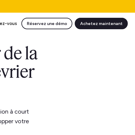
ez-vous
Réservez une démo
Achetez maintenant
 de la
évrier
ion à court
opper votre