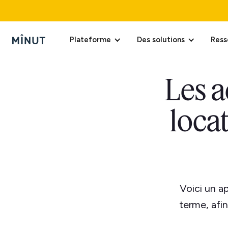
Plateforme
Des solutions
Ress
Les a
locat
Voici un a
terme, afi