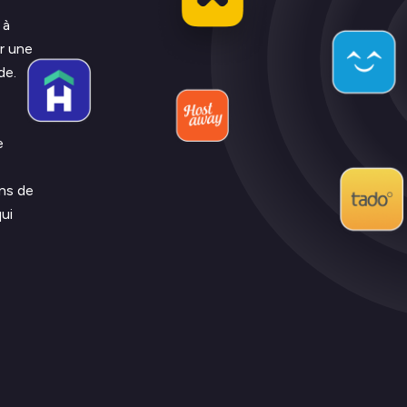
 à
er une
de.
e
ns de
qui