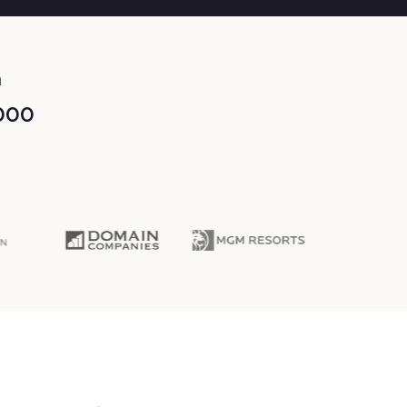
a
 000