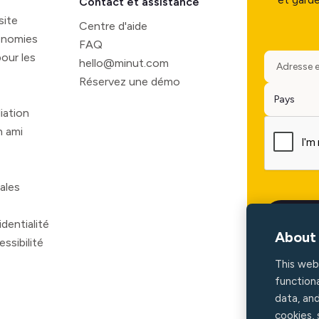
Contact et assistance
site
Centre d'aide
onomies
FAQ
our les
hello@minut.com
Réservez une démo
iation
 ami
ales
dentialité
About 
ssibilité
This web
functiona
data, an
cookies,