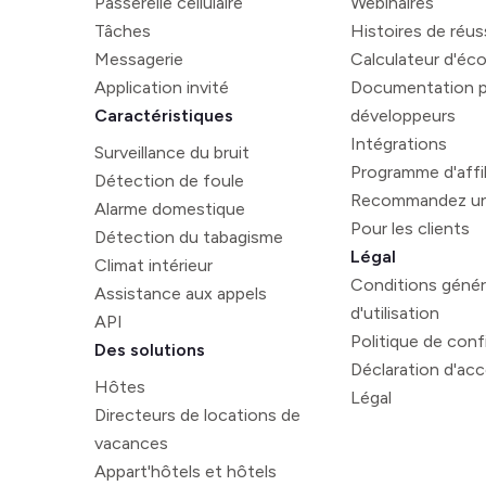
Passerelle cellulaire
Webinaires
Tâches
Histoires de réus
Messagerie
Calculateur d'éc
Application invité
Documentation p
Caractéristiques
développeurs
Intégrations
Surveillance du bruit
Programme d'affil
Détection de foule
Recommandez un
Alarme domestique
Pour les clients
Détection du tabagisme
Légal
Climat intérieur
Conditions génér
Assistance aux appels
d'utilisation
API
Politique de confi
Des solutions
Déclaration d'acce
Hôtes
Légal
Directeurs de locations de
vacances
Appart'hôtels et hôtels