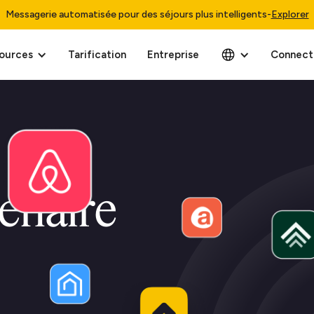
Messagerie automatisée pour des séjours plus intelligents
-
Explorer
ources
Tarification
Entreprise
Connect
enaire