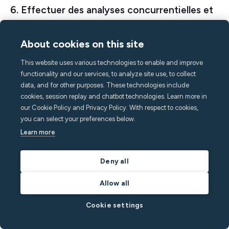
6. Effectuer des analyses concurrentielles et
des études de marché en continu
About cookies on this site
Lorsque vous démarrez sur un nouveau marché ou tout
simplement lors de vos débuts en location courte durée,
This website uses various technologies to enable and improve
vous pourriez être désavantagés par rapport à vos
functionality and our services, to analyze site use, to collect
concurrents. Par exemple, d'autres gestionnaires de
data, and for other purposes. These technologies include
cookies, session replay and chatbot technologies. Learn more in
biens peuvent avoir une meilleure connaissance des
our Cookie Policy and Privacy Policy. With respect to cookies,
fluctuations saisonnières, des taux d'occupation
you can select your preferences below.
typiques et de la valeur normale des tarifs à la nuitée.
Learn more
Vous pourriez également avoir du mal à comprendre
Deny all
quelles propriétés ou quelles zones précises offrent le
plus grand potentiel de revenus, quels types de
Allow all
voyageurs cibler, ou quels équipements et services
proposer.
Cookie settings