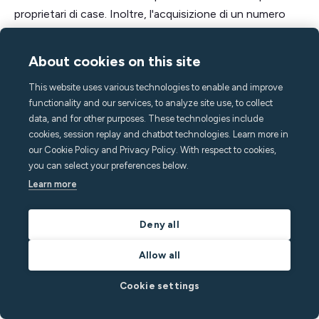
proprietari di case. Inoltre, l'acquisizione di un numero
crescente di proprietà mette a dura prova le tue attività,
poiché gestisci più ospiti, più vicini, più addetti alle pulizie
About cookies on this site
e più informazioni.
This website uses various technologies to enable and improve
functionality and our services, to analyze site use, to collect
Quindi è possibile far crescere il proprio business solo
data, and for other purposes. These technologies include
con l'implementazione di strumenti per l'automazione. Le
cookies, session replay and chatbot technologies. Learn more in
aree chiave delle tue operazioni che puoi automatizzare
our Cookie Policy and Privacy Policy. With respect to cookies,
includono:
you can select your preferences below.
Learn more
Messaggi agli ospiti
Pulizia e manutenzione
Deny all
Accesso alla proprietà
Allow all
Monitoraggio e protezione della casa
Cookie settings
Tariffe per notte
Distribuzione multicanale