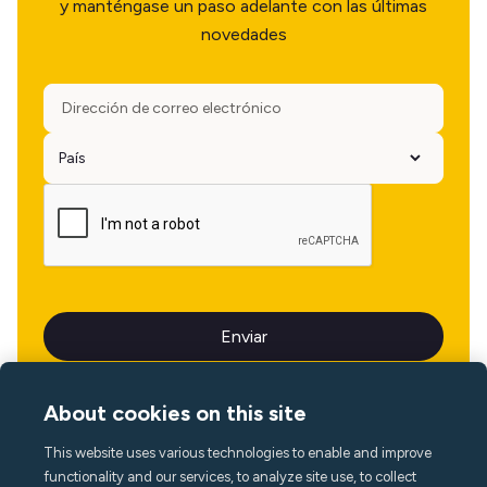
y manténgase un paso adelante con las últimas
novedades
About cookies on this site
This website uses various technologies to enable and improve
Idioma
functionality and our services, to analyze site use, to collect