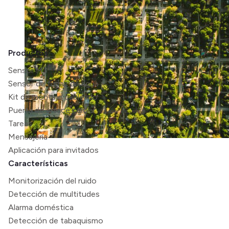
Productos
Sensor M3
Sensor de fugas de agua
Kit de montaje cableado
Puerta de enlace celular
Tareas
Mensajería
Aplicación para invitados
Características
Monitorización del ruido
Detección de multitudes
Alarma doméstica
Detección de tabaquismo