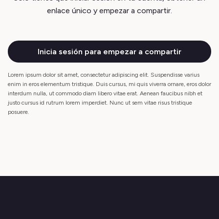
enlace único y empezar a compartir.
Inicia sesión para empezar a compartir
Lorem ipsum dolor sit amet, consectetur adipiscing elit. Suspendisse varius
enim in eros elementum tristique. Duis cursus, mi quis viverra ornare, eros dolor
interdum nulla, ut commodo diam libero vitae erat. Aenean faucibus nibh et
justo cursus id rutrum lorem imperdiet. Nunc ut sem vitae risus tristique
posuere.