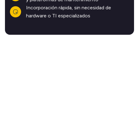
Incorporación rápida, sin necesidad de
hardware o TI especializados
Todo lo que necesita
para proteger sus
propiedades y obtener
valoraciones de 5