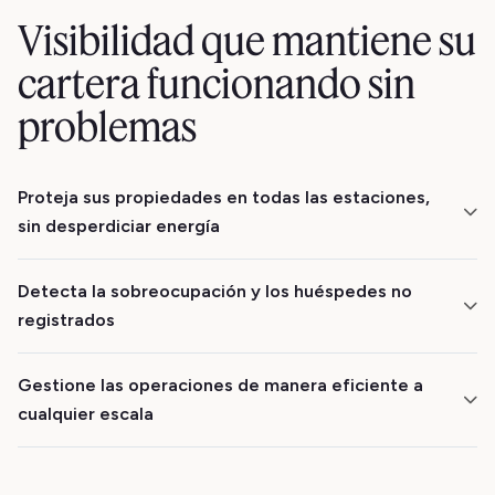
Visibilidad que mantiene su
cartera funcionando sin
problemas
Proteja sus propiedades en todas las estaciones,
sin desperdiciar energía
Controle la temperatura y la humedad durante todo el
Detecta la sobreocupación y los huéspedes no
año para evitar que las tuberías se congelen, el
registrados
crecimiento de moho y el uso excesivo de energía.
Recibe alertas de ocupación cuando lleguen más
Gestione las operaciones de manera eficiente a
personas de las esperadas, lo que te ayudará a cumplir
cualquier escala
los límites de huéspedes, evitar daños y mantenerte
cubierto por el seguro de la plataforma.
Minut escala contigo. Gestione sus propiedades
desde un panel centralizado con alertas en tiempo