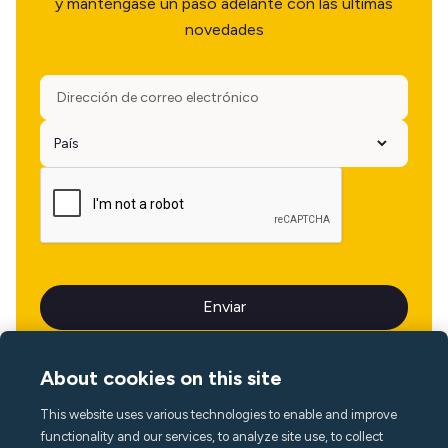
y manténgase un paso adelante con las últimas
novedades
About cookies on this site
This website uses various technologies to enable and improve
Idioma
functionality and our services, to analyze site use, to collect