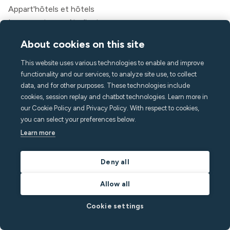
Appart'hôtels et hôtels
Logement pour étudiants
Multifamilial
About cookies on this site
Ressources
This website uses various technologies to enable and improve
Tarification
functionality and our services, to analyze site use, to collect
data, and for other purposes. These technologies include
Blogue
cookies, session replay and chatbot technologies. Learn more in
Partenaires
our Cookie Policy and Privacy Policy. With respect to cookies,
Webinaires
you can select your preferences below.
Histoires de réussite
Learn more
Calculateur d'économies
Documentation pour les développeurs
Deny all
Intégrations
Programme d'affiliation
Allow all
Recommandez un ami
Cookie settings
Pour les clients
Légal