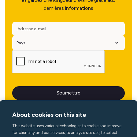
et gardez une longueur d'avance grâce aux
dernières informations
About cookies on this site
This website uses various technologies to enable and improve
Langue
functionality and our services, to analyze site use, to collect