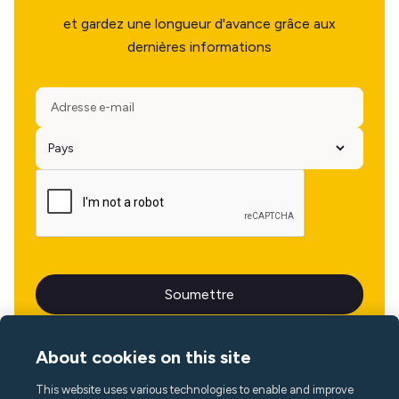
et gardez une longueur d'avance grâce aux
dernières informations
About cookies on this site
This website uses various technologies to enable and improve
Langue