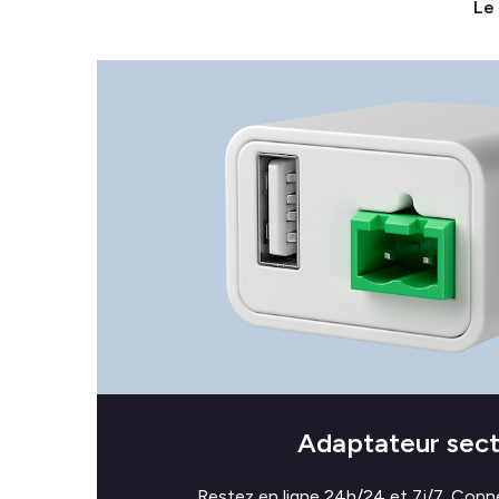
Le 
Adaptateur sec
Restez en ligne 24h/24 et 7j/7. Conn