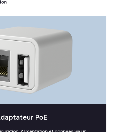
tion
.
daptateur PoE
figuration. Alimentation et données via un