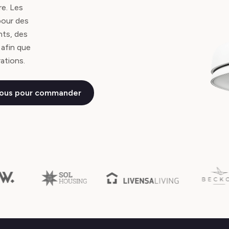
re. Les
pour des
nts, des
 afin que
ations.
ous pour commander