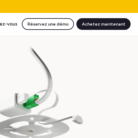
ez-vous
Réservez une démo
Achetez maintenant