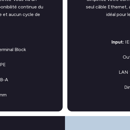
onibilité continue du
seul câble Ethernet, 
e et aucun cycle de
idéal pour l
Input:
IE
minal Block
Out
 PE
LAN 
SB-A
Di
3mm