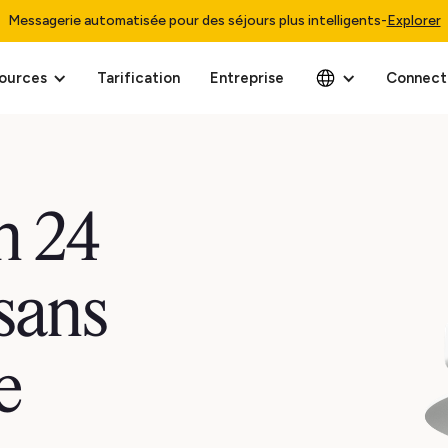
Messagerie automatisée pour des séjours plus intelligents
-
Explorer
ources
Tarification
Entreprise
Connect
n 24
 sans
e