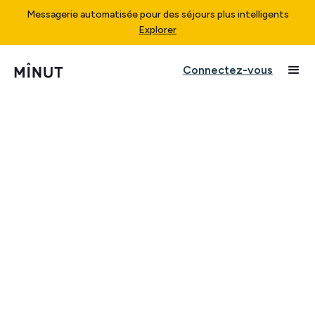
Messagerie automatisée pour des séjours plus intelligents
Explorer
Connectez-vous
Last updated: April 10, 2025
NOTE: Program temporarily paused