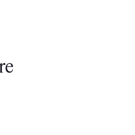
i,
re