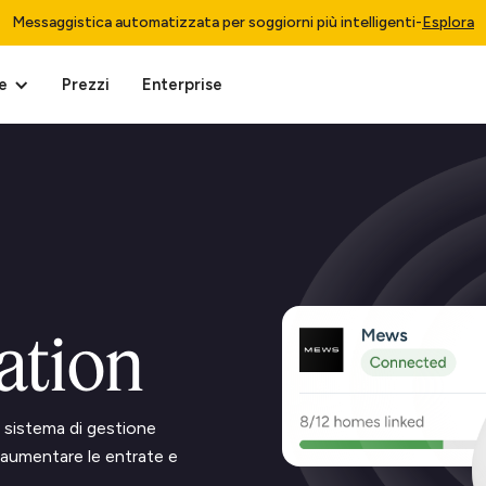
Messaggistica automatizzata per soggiorni più intelligenti
-
Esplora
e
Prezzi
Enterprise
ation
 sistema di gestione
 aumentare le entrate e