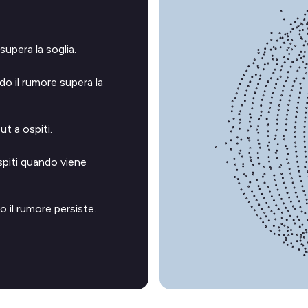
supera la soglia.
o il rumore supera la
t a ospiti.
spiti quando viene
o il rumore persiste.