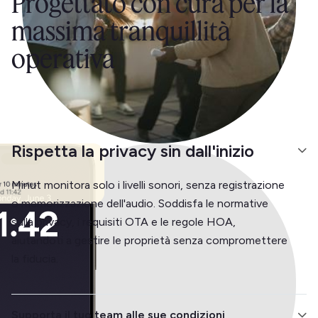
Progettato con cura per la
massima tranquillità
operativa
82
db
Rispetta la privacy sin dall'inizio
lume elevato
Minut monitora solo i livelli sonori, senza registrazione
o memorizzazione dell'audio. Soddisfa le normative
sulla privacy, i requisiti OTA e le regole HOA,
aiutandoti a gestire le proprietà senza compromettere
la fiducia.
Supporta il tuo team alle sue condizioni