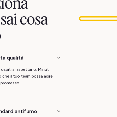
ziona
sai cosa
o
lta qualità
i ospiti si aspettano. Minut
odo che il tuo team possa agire
mpromesso.
andard antifumo