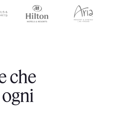
e che
 ogni