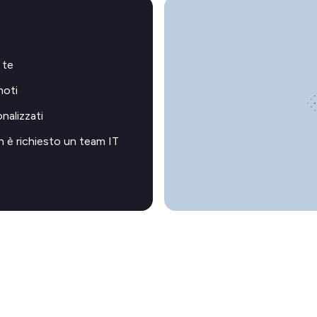
 te
moti
onalizzati
n è richiesto un team IT