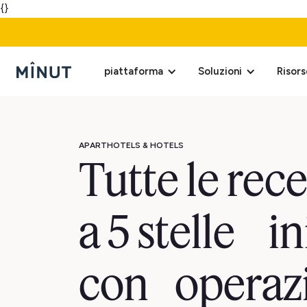
{}
piattaforma
Soluzioni
Risors
APARTHOTELS & HOTELS
Tutte le rec
a 5 stelle in
con operaz