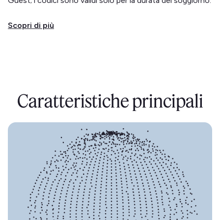
Guest; i codici sono validi solo per la durata del soggiorno.
Scopri di più
Caratteristiche principali