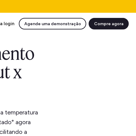
a login
Agende uma demonstração
Compre agora
mento
t x
 a temperatura
tado° agora
ilitando a