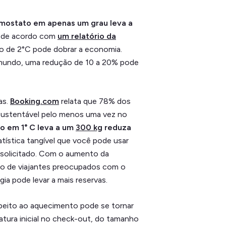
rmostato em apenas um grau leva a
E de acordo com
um relatório da
ão de 2°C pode dobrar a economia.
mundo, uma redução de 10 a 20% pode
as.
Booking.com
relata que 78% dos
sustentável pelo menos uma vez no
o em 1° C leva a um
300 kg
reduza
tística tangível que você pode usar
 solicitado. Com o aumento da
o de viajantes preocupados com o
ia pode levar a mais reservas.
speito ao aquecimento pode se tornar
tura inicial no check-out, do tamanho