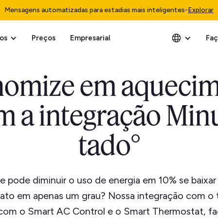
Mensagens automatizadas para estadias mais inteligentes
-
Explorar
os
Preços
Empresarial
Faç
omize em aqueci
m a integração Minu
tado°
e pode diminuir o uso de energia em 10% se baixar
ato em apenas um grau? Nossa integração com o 
com o Smart AC Control e o Smart Thermostat, fac