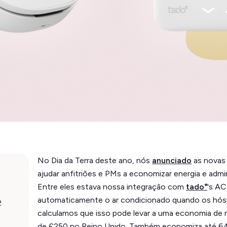
No Dia da Terra deste ano, nós
anunciado
as novas
ajudar anfitriões e PMs a economizar energia e admi
Entre eles estava nossa integração com
tado°
's AC
automaticamente o ar condicionado quando os hósp
2
calculamos que isso pode levar a uma economia de
de £250 no Reino Unido. Também economiza até 64