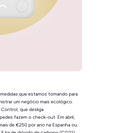
 medidas que estamos tomando para
nistrar um negócio mais ecológico.
 Control, que desliga
edes fazem o check-out. Em abril,
 mais de €250 por ano na Espanha ou
5 kg de dióxido de carbono (CO2)
)