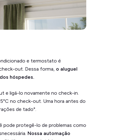
condicionado e termostato é
check-out. Dessa forma,
o aluguel
 dos hóspedes.
ut e ligá-lo novamente no check-in.
 15°C no check-out. Uma hora antes do
rações de tado°.
ocê pode protegê-lo de problemas como
snecessária.
Nossa automação