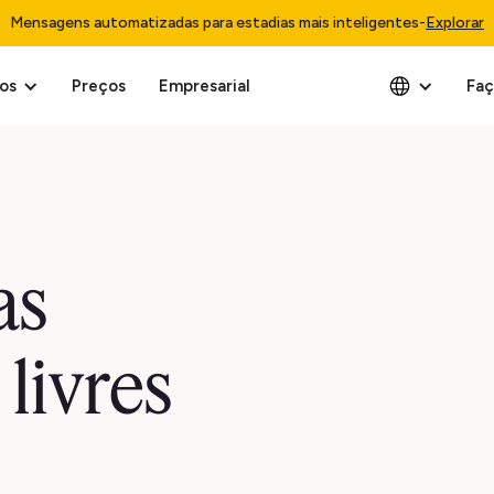
Mensagens automatizadas para estadias mais inteligentes
-
Explorar
os
Preços
Empresarial
Faç
as
livres