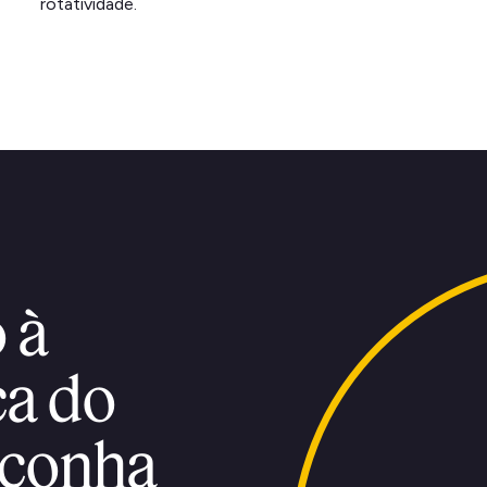
rotatividade.
 à
ça do
aconha