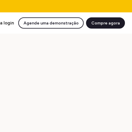
a login
Agende uma demonstração
Compre agora