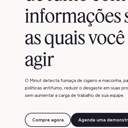
informações 
as quais voc
agir
O Minut detecta fumaça de cigarro e maconha, pa
políticas antifumo, reduzir o desgaste em suas pro
sem aumentar a carga de trabalho de sua equipe.
Compre agora
Agende uma demonstr