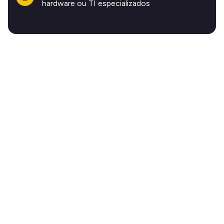
hardware ou TI especializados
Tudo o que você
precisa para proteger
suas propriedades e
receber avaliações de 5
estrelas