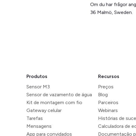
Om du har frågor angå
36 Malmö, Sweden.
Produtos
Recursos
Sensor M3
Preços
Sensor de vazamento de água
Blog
Kit de montagem com fio
Parceiros
Gateway celular
Webinars
Tarefas
Histórias de suc
Mensagens
Calculadora de 
App para convidados
Documentação p