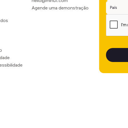
hello@minut.com
Agende uma demonstração
ados
o
o
idade
ssibilidade