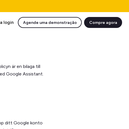
a login
Agende uma demonstração
Compre agora
yn är en bilaga till
med Google Assistant.
hop ditt Google konto