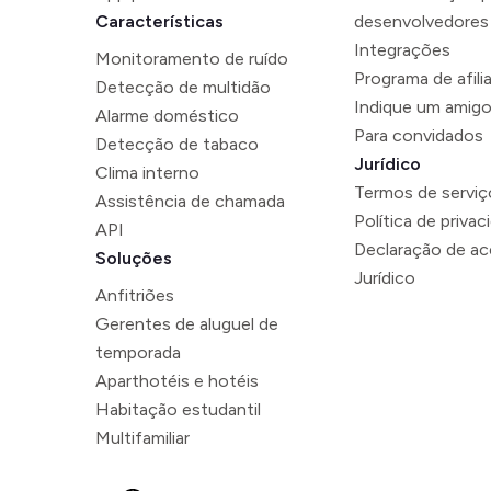
Características
desenvolvedores
Integrações
Monitoramento de ruído
Programa de afili
Detecção de multidão
Indique um amig
Alarme doméstico
Para convidados
Detecção de tabaco
Jurídico
Clima interno
Termos de serviç
Assistência de chamada
Política de privac
API
Declaração de ace
Soluções
Jurídico
Anfitriões
Gerentes de aluguel de
temporada
Aparthotéis e hotéis
Habitação estudantil
Multifamiliar