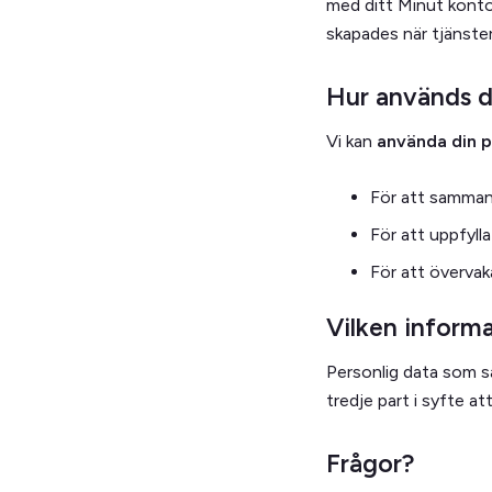
med ditt Minut konto
skapades när tjänst
Hur används d
Vi kan
använda din p
För att samman
För att uppfylla
För att övervak
Vilken informa
Personlig data som s
tredje part i syfte a
Frågor?