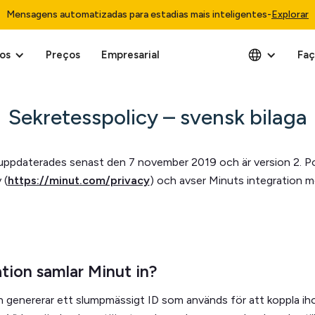
Mensagens automatizadas para estadias mais inteligentes
-
Explorar
os
Preços
Empresarial
Faç
Sekretesspolicy – svensk bilaga
uppdaterades senast den 7 november 2019 och är version 2. Polic
 (
https://minut.com/privacy
) och avser Minuts integration 
tion samlar Minut in?
n genererar ett slumpmässigt ID som används för att koppla i