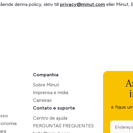
ende denna policy, skriv till
privacy@minut.com
eller Minut, 
Companhia
A
Sobre Minut
Imprensa e mídia
Carreiras
e fique u
Contato e suporte
esso
Centro de ajuda
economia
PERGUNTAS FREQUENTES
ara