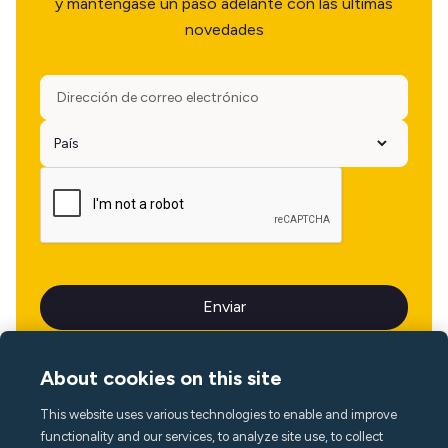
y manténgase un paso adelante con las últimas
novedades
About cookies on this site
This website uses various technologies to enable and improve
Idioma
functionality and our services, to analyze site use, to collect