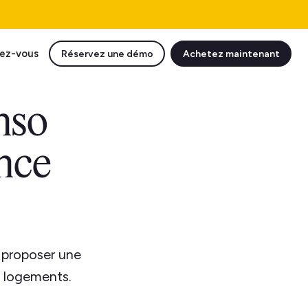
ez-vous
Réservez une démo
Achetez maintenant
nso
ence
 proposer une
s logements.