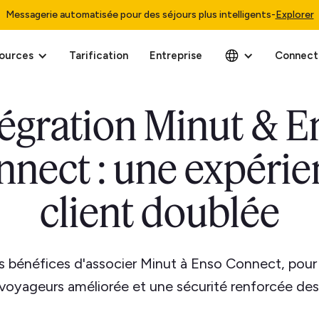
Messagerie automatisée pour des séjours plus intelligents
-
Explorer
ources
Tarification
Entreprise
Connect
tégration Minut & E
nect : une expéri
client doublée
s bénéfices d'associer Minut à Enso Connect, pour
voyageurs améliorée et une sécurité renforcée de