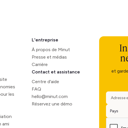
L'entreprise
In
À propos de Minut
n
Presse et médias
Carrière
et gard
Contact et assistance
site
Centre d'aide
onomies
FAQ
our les
hello@minut.com
Réservez une démo
iation
 ami