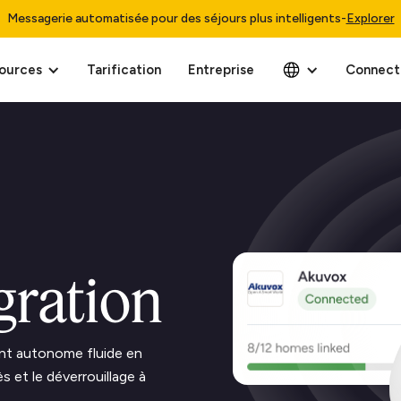
Messagerie automatisée pour des séjours plus intelligents
-
Explorer
ources
Tarification
Entreprise
Connect
gration
ent autonome fluide en
 et le déverrouillage à